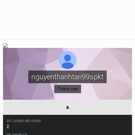
nguyenthanhtan99spkt
Thành viên
SỐ LƯỢNG NỘI DUNG
2
ĐÃ THAM GIA