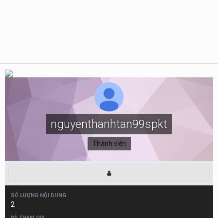
nguyenthanhtan99spkt
Thành viên
SỐ LƯỢNG NỘI DUNG
2
ĐÃ THAM GIA