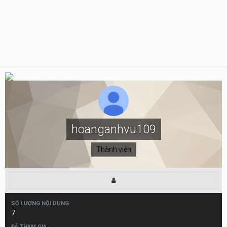
hoanganhvu109
Thành viên
SỐ LƯỢNG NỘI DUNG
7
ĐÃ THAM GIA