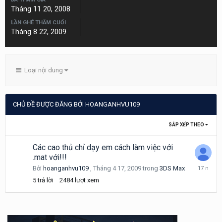
Tháng 11 20, 2008
LẦN GHÉ THĂM CUỐI
Tháng 8 22, 2009
Loại nội dung
CHỦ ĐỀ ĐƯỢC ĐĂNG BỞI HOANGANHVU109
SẮP XẾP THEO
Các cao thủ chỉ dạy em cách làm việc với
.mat với!!!
Tháng
Bởi
hoanganhvu109
,
Tháng 4 17, 2009
trong
3DS Max
6
5
trả lời
2484
lượt xem
3,
2009