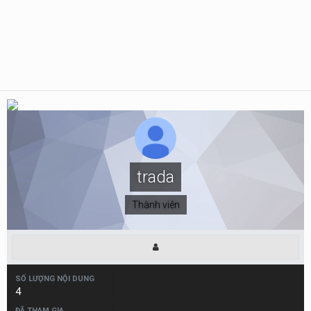
trada
Thành viên
SỐ LƯỢNG NỘI DUNG
4
ĐÃ THAM GIA