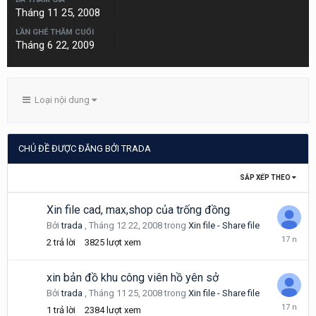
Tháng 11 25, 2008
LẦN GHÉ THĂM CUỐI
Tháng 6 22, 2009
Loại nội dung
CHỦ ĐỀ ĐƯỢC ĐĂNG BỞI TRADA
SẮP XẾP THEO
Xin file cad, max,shop của trống đồng
Bởi
trada
,
Tháng 12 22, 2008
trong
Xin file - Share file
Tháng
2
trả lời
3825
lượt xem
12
23,
2008
xin bản đồ khu công viên hồ yên sở
Bởi
trada
,
Tháng 11 25, 2008
trong
Xin file - Share file
Tháng
1
trả lời
2384
lượt xem
11