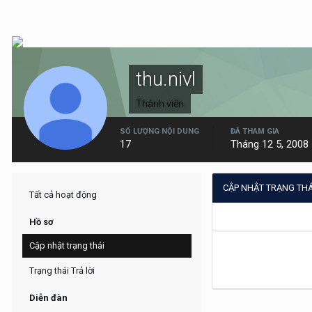
thu.nivl
Thành viên
SỐ LƯỢNG NỘI DUNG
ĐÃ THAM GIA
17
Tháng 12 5, 2008
CẬP NHẬT TRẠNG THÁ
Tất cả hoạt động
Hồ sơ
Cập nhật trạng thái
Trạng thái Trả lời
Diễn đàn