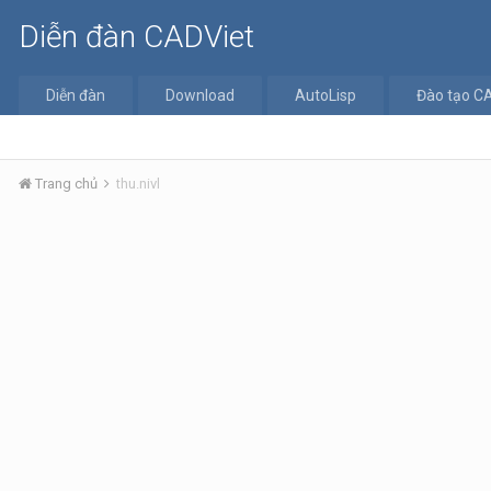
Diễn đàn CADViet
Diễn đàn
Download
AutoLisp
Đào tạo C
Trang chủ
thu.nivl