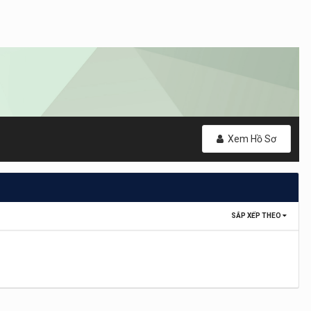
Xem Hồ Sơ
SẮP XẾP THEO