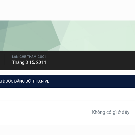
LẦN GHÉ THĂM CUỐI
Tháng 3 15, 2014
I ĐƯỢC ĐĂNG BỞI THU.NIVL
Không có gì ở đây