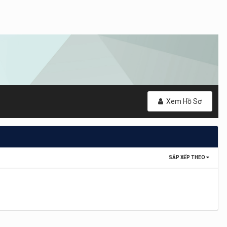
Xem Hồ Sơ
SẮP XẾP THEO