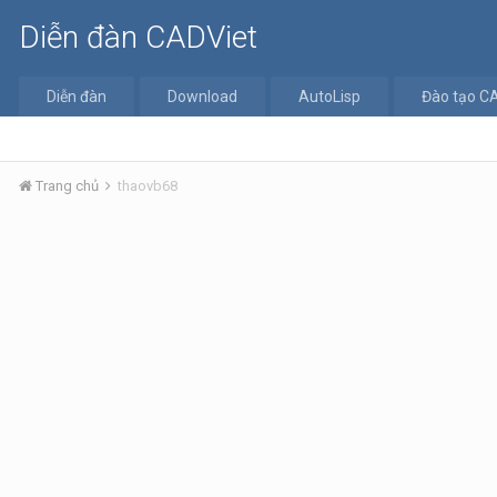
Diễn đàn CADViet
Diễn đàn
Download
AutoLisp
Đào tạo C
Trang chủ
thaovb68