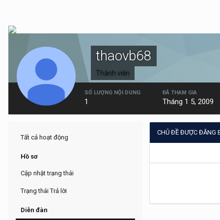
thaovb68
Thành viên
SỐ LƯỢNG NỘI DUNG
ĐÃ THAM GIA
1
Tháng 1 5, 2009
CHỦ ĐỀ ĐƯỢC ĐĂNG 
Tất cả hoạt động
Hồ sơ
Cập nhật trạng thái
Trạng thái Trả lời
Diễn đàn