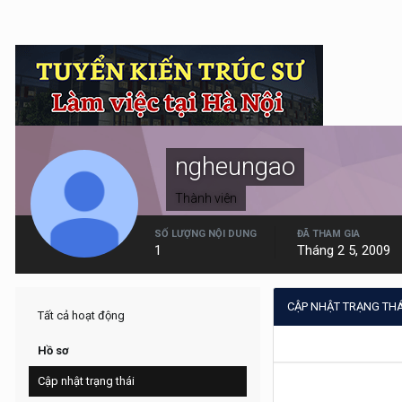
ngheungao
Thành viên
SỐ LƯỢNG NỘI DUNG
ĐÃ THAM GIA
1
Tháng 2 5, 2009
CẬP NHẬT TRẠNG TH
Tất cả hoạt động
Hồ sơ
Cập nhật trạng thái