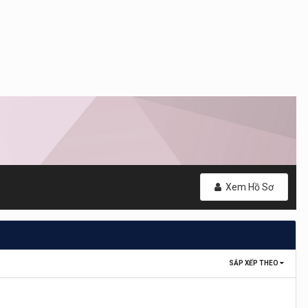
Xem Hồ Sơ
SẮP XẾP THEO