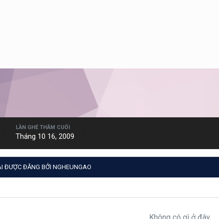
LẦN GHÉ THĂM CUỐI
Tháng 10 16, 2009
ÁI ĐƯỢC ĐĂNG BỞI NGHEUNGAO
Không có gì ở đây