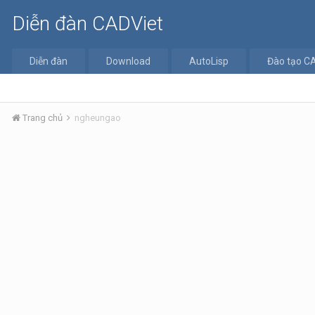
Diễn đàn CADViet
Diễn đàn
Download
AutoLisp
Đào tạo C
Trang chủ
ngheungao