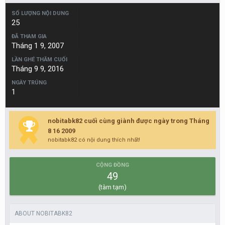
SỐ LƯỢNG NỘI DUNG
25
ĐÃ THAM GIA
Tháng 1 9, 2007
LẦN GHÉ THĂM CUỐI
Tháng 9 9, 2016
NGÀY TRÚNG
1
nobitabk82 cuối cùng giành được ngày trong Tháng
8 16 2009
nobitabk82 có nội dung thích nhất!
CỘNG ĐỒNG
49
(tàm tạm)
ABOUT NOBITABK82