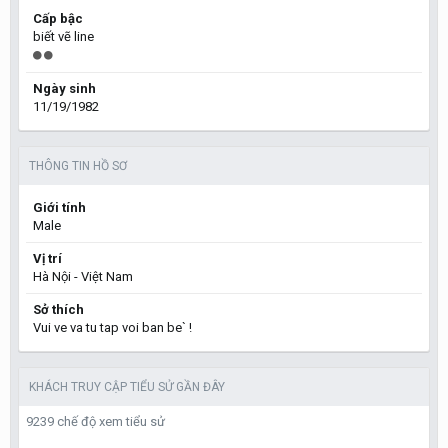
Cấp bậc
biết vẽ line
Ngày sinh
11/19/1982
THÔNG TIN HỒ SƠ
Giới tính
Male
Vị trí
Hà Nội - Việt Nam
Sở thích
Vui ve va tu tap voi ban be` !
KHÁCH TRUY CẬP TIỂU SỬ GẦN ĐÂY
9239 chế độ xem tiểu sử