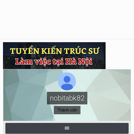
nobitabk82
Thành viên