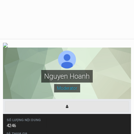
Nguyen Hoanh
Moderator
SỐ LƯỢNG NỘI DUNG
4246
ĐÃ THAM GIA