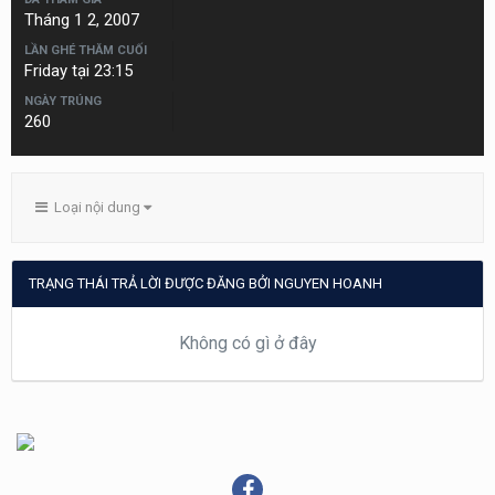
Tháng 1 2, 2007
LẦN GHÉ THĂM CUỐI
Friday tại 23:15
NGÀY TRÚNG
260
Loại nội dung
TRẠNG THÁI TRẢ LỜI ĐƯỢC ĐĂNG BỞI NGUYEN HOANH
Không có gì ở đây