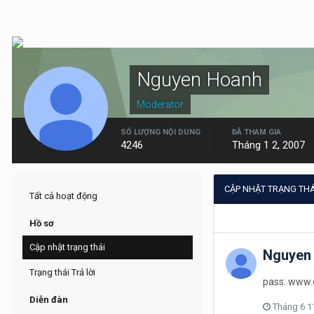
Nguyen Hoanh
Moderator
SỐ LƯỢNG NỘI DUNG
ĐÃ THAM GIA
4246
Tháng 1 2, 2007
CẬP NHẬT TRẠNG TH
Tất cả hoạt động
Hồ sơ
Cập nhật trạng thái
Nguyen
Trạng thái Trả lời
pass: www.
Diễn đàn
Tháng 6 1