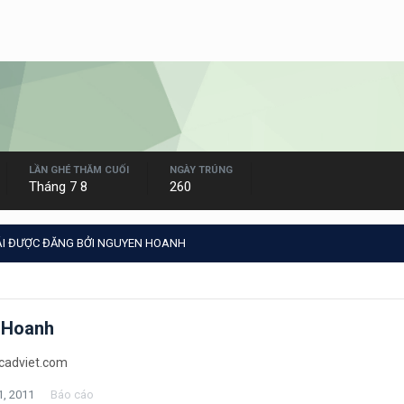
LẦN GHÉ THĂM CUỐI
NGÀY TRÚNG
Tháng 7 8
260
ÁI ĐƯỢC ĐĂNG BỞI NGUYEN HOANH
 Hoanh
cadviet.com
1, 2011
Báo cáo