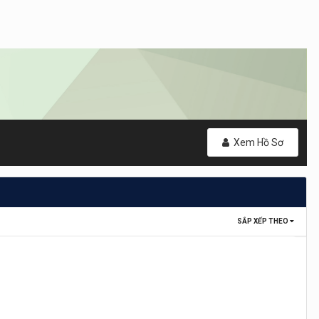
Xem Hồ Sơ
SẮP XẾP THEO