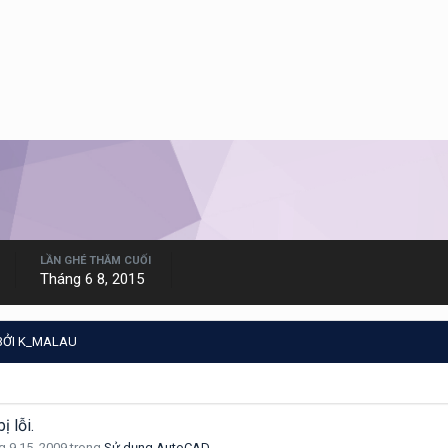
LẦN GHÉ THĂM CUỐI
Tháng 6 8, 2015
BỞI K_MALAU
ị lỗi.
g 9 15, 2009
trong
Sử dụng AutoCAD