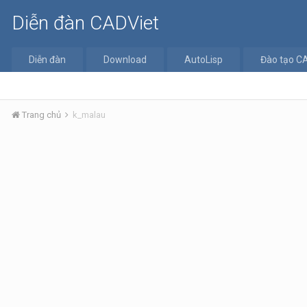
Diễn đàn CADViet
Diễn đàn
Download
AutoLisp
Đào tạo C
Trang chủ
k_malau