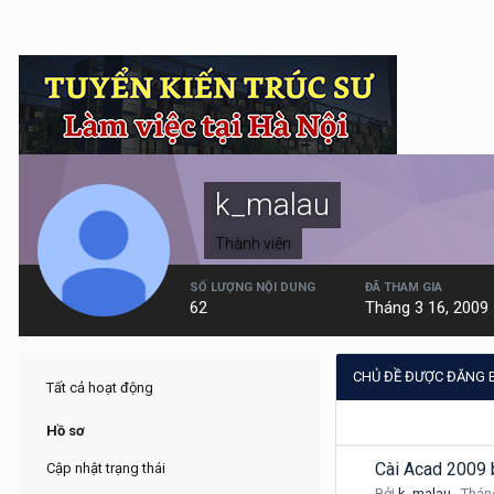
k_malau
Thành viên
SỐ LƯỢNG NỘI DUNG
ĐÃ THAM GIA
62
Tháng 3 16, 2009
CHỦ ĐỀ ĐƯỢC ĐĂNG 
Tất cả hoạt động
Hồ sơ
Cài Acad 2009 b
Cập nhật trạng thái
Bởi
k_malau
,
Thán