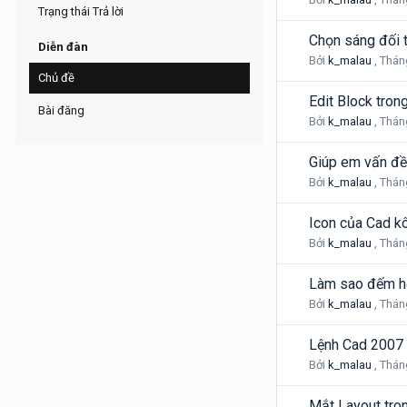
Trạng thái Trả lời
Chọn sáng đối t
Diễn đàn
Bởi
k_malau
,
Thán
Chủ đề
Edit Block tro
Bài đăng
Bởi
k_malau
,
Thán
Giúp em vấn đề 
Bởi
k_malau
,
Thán
Icon của Cad kô
Bởi
k_malau
,
Thán
Làm sao đếm hế
Bởi
k_malau
,
Thán
Lệnh Cad 2007 
Bởi
k_malau
,
Thán
Mắt Layout tr