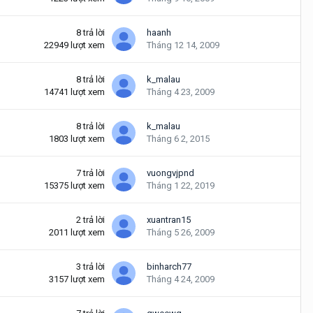
8
trả lời
haanh
22949
lượt xem
Tháng 12 14, 2009
8
trả lời
k_malau
14741
lượt xem
Tháng 4 23, 2009
8
trả lời
k_malau
1803
lượt xem
Tháng 6 2, 2015
7
trả lời
vuongvjpnd
15375
lượt xem
Tháng 1 22, 2019
2
trả lời
xuantran15
2011
lượt xem
Tháng 5 26, 2009
3
trả lời
binharch77
3157
lượt xem
Tháng 4 24, 2009