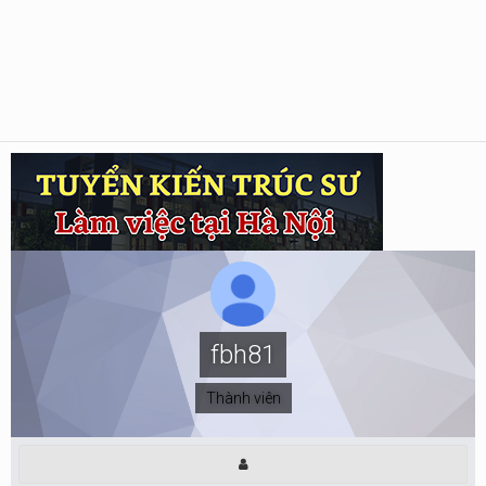
fbh81
Thành viên