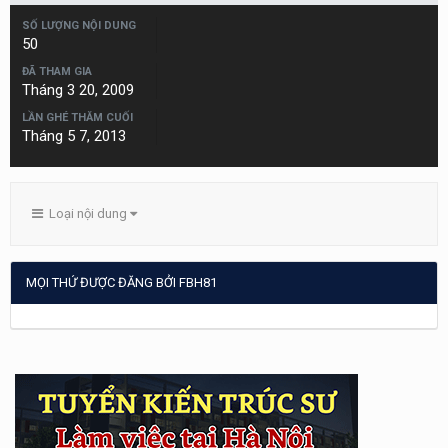
SỐ LƯỢNG NỘI DUNG
50
ĐÃ THAM GIA
Tháng 3 20, 2009
LẦN GHÉ THĂM CUỐI
Tháng 5 7, 2013
Loại nội dung
MỌI THỨ ĐƯỢC ĐĂNG BỞI FBH81