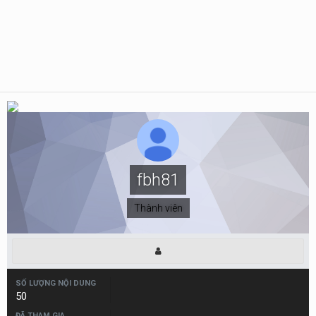
fbh81
Thành viên
SỐ LƯỢNG NỘI DUNG
50
ĐÃ THAM GIA