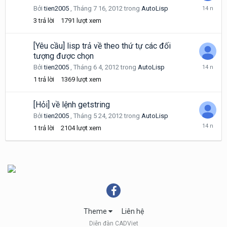
Tháng
Bởi
tien2005
,
Tháng 7 16, 2012
trong
AutoLisp
7
3
trả lời
1791
lượt xem
16,
2012
[Yêu cầu] lisp trả về theo thứ tự các đối
tượng được chọn
Tháng
Bởi
tien2005
,
Tháng 6 4, 2012
trong
AutoLisp
6
1
trả lời
1369
lượt xem
4,
2012
[Hỏi] về lệnh getstring
Bởi
tien2005
,
Tháng 5 24, 2012
trong
AutoLisp
Tháng
1
trả lời
2104
lượt xem
5
24,
2012
Theme
Liên hệ
Diễn đàn CADViet