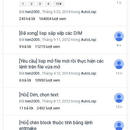
Tháng
1
2
3
4
10
6
30,
Bởi
tien2005
,
Tháng 5 23, 2014
trong
AutoLisp
2025
245
trả lời
164004
lượt xem
[Đã xong] lisp sắp xếp các DIM
Bởi
tien2005
,
Tháng 9 11, 2012
trong
AutoLisp
Tháng
9
trả lời
11215
lượt xem
5
10,
2018
[Yêu cầu] lisp mở file mới rồi thực hiện các
lệnh trên file vừa mở
Tháng
Bởi
tien2005
,
Tháng 4 12, 2014
trong
AutoLisp
4
6
trả lời
10950
lượt xem
17,
2014
[Hỏi] Dim, chọn text
Bởi
tien2005
,
Tháng 8 17, 2012
trong
AutoLisp
Tháng
11
trả lời
2432
lượt xem
8
18,
2012
[Hỏi] chèn block thuộc tính bằng lệnh
entmake