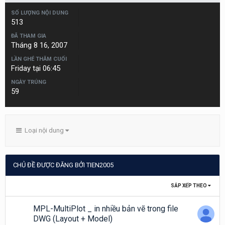
SỐ LƯỢNG NỘI DUNG
513
ĐÃ THAM GIA
Tháng 8 16, 2007
LẦN GHÉ THĂM CUỐI
Friday tại 06:45
NGÀY TRÚNG
59
Loại nội dung
CHỦ ĐỀ ĐƯỢC ĐĂNG BỞI TIEN2005
SẮP XẾP THEO
MPL-MultiPlot _ in nhiều bản vẽ trong file
DWG (Layout + Model)