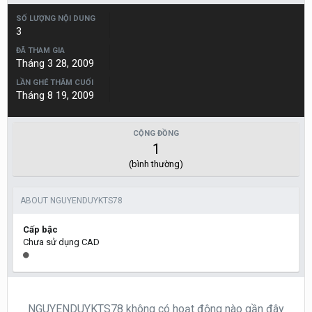
SỐ LƯỢNG NỘI DUNG
3
ĐÃ THAM GIA
Tháng 3 28, 2009
LẦN GHÉ THĂM CUỐI
Tháng 8 19, 2009
CỘNG ĐỒNG
1
(bình thường)
ABOUT NGUYENDUYKTS78
Cấp bậc
Chưa sử dụng CAD
NGUYENDUYKTS78 không có hoạt động nào gần đây