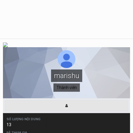
marishu
Thành viên
SỐ LƯỢNG NỘI DUNG
13
ĐÃ THAM GIA