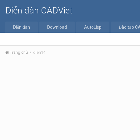
Diễn đàn CADViet
Diễn đàn
Download
AutoLisp
Đào tạo C
Trang chủ
dien14