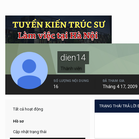
dien14
Thành viên
SỐ LƯỢNG NỘI DUNG
ĐÃ THAM GIA
16
Tháng 4 17, 2009
TRẠNG THÁI TRẢ LỜI
Tất cả hoạt động
Hồ sơ
Cập nhật trạng thái