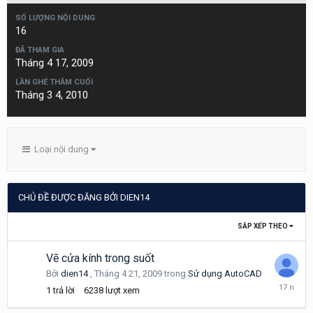
SỐ LƯỢNG NỘI DUNG
16
ĐÃ THAM GIA
Tháng 4 17, 2009
LẦN GHÉ THĂM CUỐI
Tháng 3 4, 2010
Loại nội dung
CHỦ ĐỀ ĐƯỢC ĐĂNG BỞI DIEN14
SẮP XẾP THEO
Vẽ cửa kính trong suốt
Bởi
dien14
,
Tháng 4 21, 2009
trong
Sử dụng AutoCAD
Tháng
1
trả lời
6238
lượt xem
4
21,