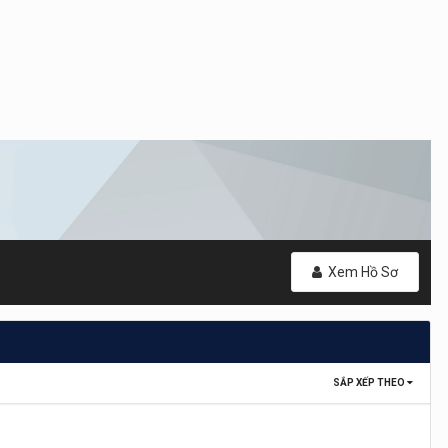
Xem Hồ Sơ
SẮP XẾP THEO