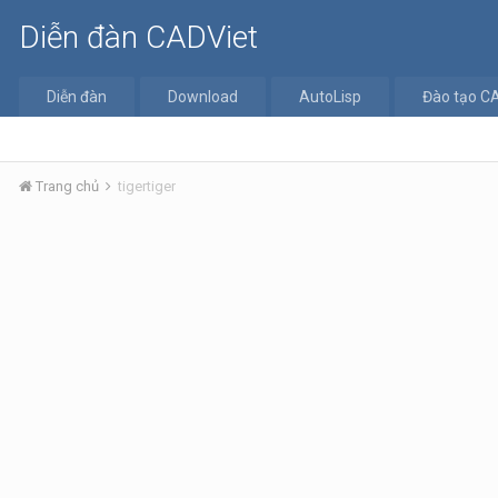
Diễn đàn CADViet
Diễn đàn
Download
AutoLisp
Đào tạo C
Trang chủ
tigertiger