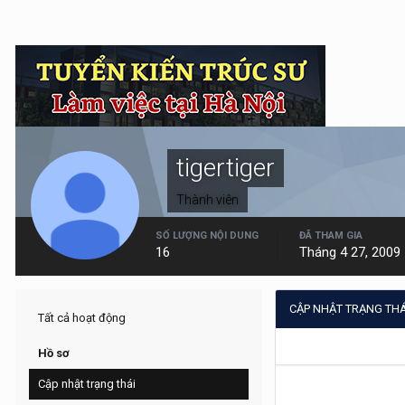
tigertiger
Thành viên
SỐ LƯỢNG NỘI DUNG
ĐÃ THAM GIA
16
Tháng 4 27, 2009
CẬP NHẬT TRẠNG THÁ
Tất cả hoạt động
Hồ sơ
Cập nhật trạng thái