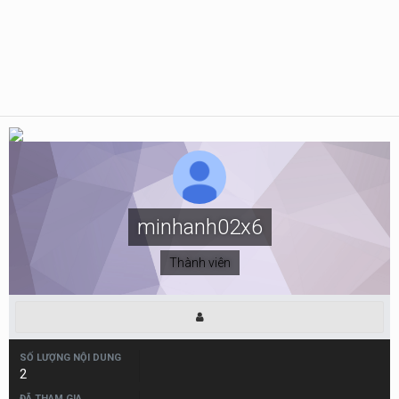
minhanh02x6
Thành viên
SỐ LƯỢNG NỘI DUNG
2
ĐÃ THAM GIA