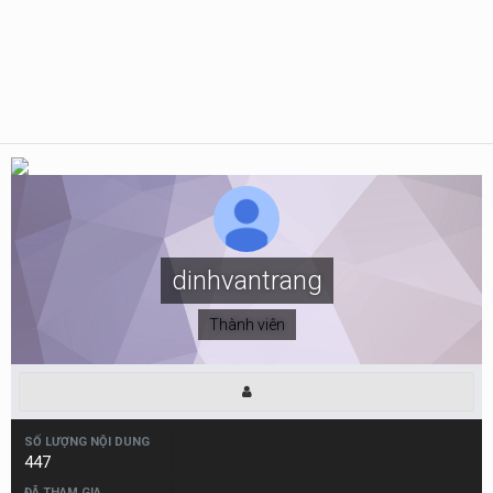
dinhvantrang
Thành viên
SỐ LƯỢNG NỘI DUNG
447
ĐÃ THAM GIA