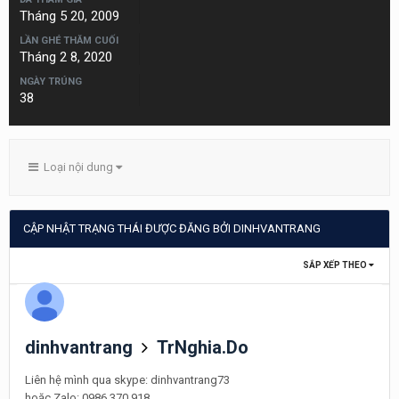
Tháng 5 20, 2009
LẦN GHÉ THĂM CUỐI
Tháng 2 8, 2020
NGÀY TRÚNG
38
Loại nội dung
CẬP NHẬT TRẠNG THÁI ĐƯỢC ĐĂNG BỞI DINHVANTRANG
SẮP XẾP THEO
dinhvantrang
TrNghia.Do
Liên hệ mình qua skype: dinhvantrang73
hoặc Zalo: 0986.370.918