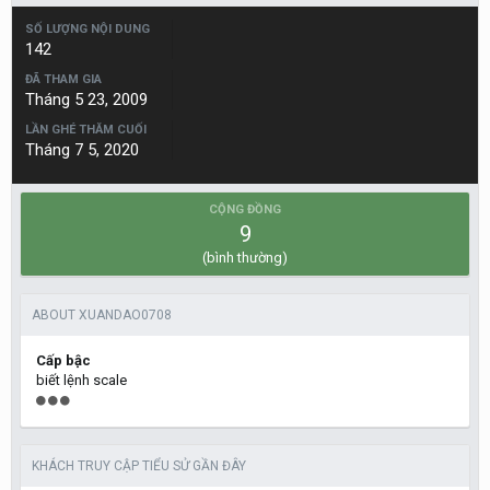
SỐ LƯỢNG NỘI DUNG
142
ĐÃ THAM GIA
Tháng 5 23, 2009
LẦN GHÉ THĂM CUỐI
Tháng 7 5, 2020
CỘNG ĐỒNG
9
(bình thường)
ABOUT XUANDAO0708
Cấp bậc
biết lệnh scale
KHÁCH TRUY CẬP TIỂU SỬ GẦN ĐÂY