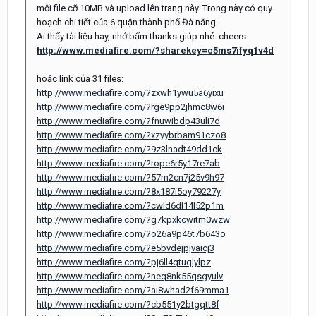
mỗi file cỡ 10MB và upload lên trang này. Trong này có quy
hoạch chi tiết của 6 quận thành phố Đà nẵng
Ai thấy tài liệu hay, nhớ bấm thanks giúp nhé :cheers:
http://www.mediafire.com/?sharekey=c5ms7ifyq1v4d
hoặc link của 31 files:
http://www.mediafire.com/?zxwh1ywu5a6yixu
http://www.mediafire.com/?rge9pp2jhmc8w6i
http://www.mediafire.com/?fnuwibdp43uli7d
http://www.mediafire.com/?xzyybrbam91czo8
http://www.mediafire.com/?9z3lnadt49dd1ck
http://www.mediafire.com/?rope6r5y17re7ab
http://www.mediafire.com/?57m2cn7j25v9h97
http://www.mediafire.com/?8x187i5oy79227y
http://www.mediafire.com/?cwld6dl14l52p1m
http://www.mediafire.com/?g7kpxkcwitm0wzw
http://www.mediafire.com/?o26a9p46t7b643o
http://www.mediafire.com/?e5bvdejpjvaicj3
http://www.mediafire.com/?pj6ll4qtuqlylpz
http://www.mediafire.com/?neq8nk55qsgyulv
http://www.mediafire.com/?ai8whad2f69mma1
http://www.mediafire.com/?cb551y2btgqtt8f