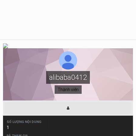
alibaba0412
Thành viên
SỐ LƯỢNG NỘI DUNG
1
ĐÃ THAM GIA