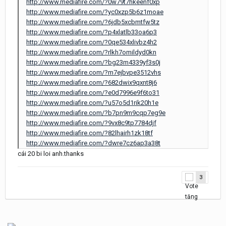
http://www.mediafire.com/?0w79t7hkeenf0xp
http://www.mediafire.com/?yc0xzp5b6z1moae
http://www.mediafire.com/?6jdb5xcbmtfw5tz
http://www.mediafire.com/?p4xlatlb33oa6p3
http://www.mediafire.com/?0qe534xlivbz4h2
http://www.mediafire.com/?rlkh7omildyd0kn
http://www.mediafire.com/?bg23m4339yf3s0j
http://www.mediafire.com/?m7ejbvpe3512vhs
http://www.mediafire.com/?682dwix9qxnt8j6
http://www.mediafire.com/?e0d7996e9f6to31
http://www.mediafire.com/?u57o5d1rik20h1e
http://www.mediafire.com/?b7pn9m9cqp7eg9e
http://www.mediafire.com/?9vx8c9tp7784djf
http://www.mediafire.com/?82lhairh1zk18tf
http://www.mediafire.com/?dwre7cz6ap3a38t
cái 20 bi loi anh.thanks
3