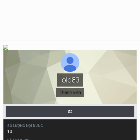
lolo83
Thành viên
SỐ LƯỢNG NỘI DUNG
10