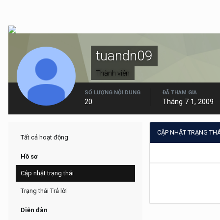
tuandn09
Thành viên
SỐ LƯỢNG NỘI DUNG
ĐÃ THAM GIA
20
Tháng 7 1, 2009
CẬP NHẬT TRẠNG TH
Tất cả hoạt động
Hồ sơ
Cập nhật trạng thái
Trạng thái Trả lời
Diễn đàn