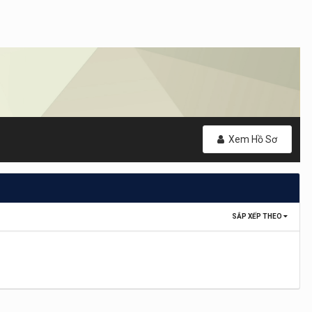
Xem Hồ Sơ
SẮP XẾP THEO