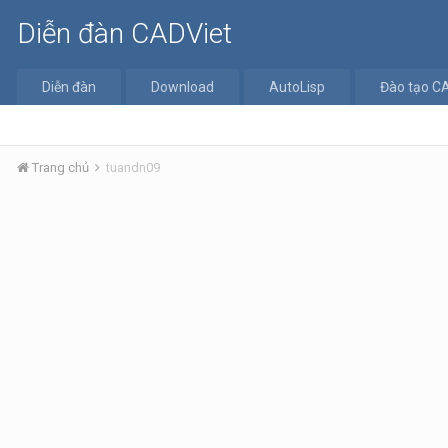
Diễn đàn CADViet
Diễn đàn
Download
AutoLisp
Đào tạo C
Trang chủ
tuandn09