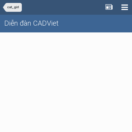
cat_girl
Diễn đàn CADViet