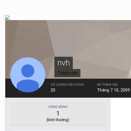
nvh
Thành viên
SỐ LƯỢNG NỘI DUNG
ĐÃ THAM GIA
20
Tháng 7 10, 2009
CỘNG ĐỒNG
1
(bình thường)