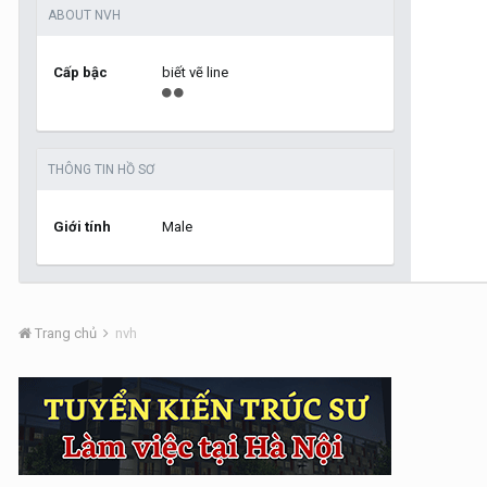
ABOUT NVH
Cấp bậc
biết vẽ line
THÔNG TIN HỒ SƠ
Giới tính
Male
Trang chủ
nvh