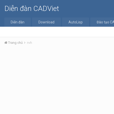
Diễn đàn CADViet
Diễn đàn
Download
AutoLisp
Đào tạo C
Trang chủ
nvh