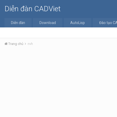
Diễn đàn CADViet
Diễn đàn
Download
AutoLisp
Đào tạo C
Trang chủ
nvh