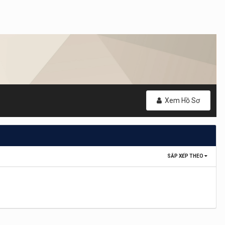
Xem Hồ Sơ
SẮP XẾP THEO