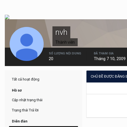
nvh
Thành viên
SỐ LƯỢNG NỘI DUNG
ĐÃ THAM GIA
20
Tháng 7 10, 2009
CHỦ ĐỀ ĐƯỢC ĐĂNG 
Tất cả hoạt động
Hồ sơ
Cập nhật trạng thái
Trạng thái Trả lời
Diễn đàn