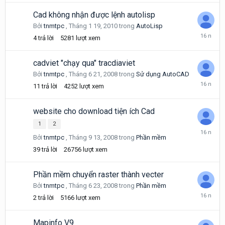
19,
2010
Cad không nhận được lệnh autolisp
Bởi
tnmtpc
,
Tháng 1 19, 2010
trong
AutoLisp
Tháng
4
trả lời
5281
lượt xem
1
21,
2010
cadviet "chạy qua" tracdiaviet
Bởi
tnmtpc
,
Tháng 6 21, 2008
trong
Sử dụng AutoCAD
Tháng
11
trả lời
4252
lượt xem
12
26,
2009
website cho download tiện ích Cad
1
2
Tháng
Bởi
tnmtpc
,
Tháng 9 13, 2008
trong
Phần mềm
11
13,
39
trả lời
26756
lượt xem
2009
Phần mềm chuyển raster thành vecter
Bởi
tnmtpc
,
Tháng 6 23, 2008
trong
Phần mềm
Tháng
2
trả lời
5166
lượt xem
9
26,
2009
Mapinfo V9