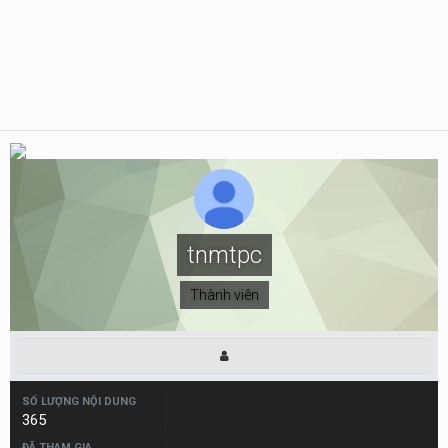
tnmtpc
Thành viên
SỐ LƯỢNG NỘI DUNG
365
ĐÃ THAM GIA