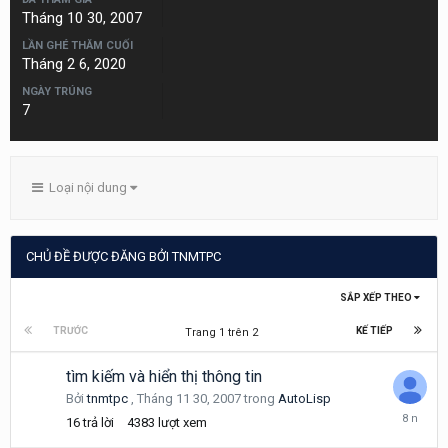
Tháng 10 30, 2007
LẦN GHÉ THĂM CUỐI
Tháng 2 6, 2020
NGÀY TRÚNG
7
Loại nội dung
CHỦ ĐỀ ĐƯỢC ĐĂNG BỞI TNMTPC
SẮP XẾP THEO
TRƯỚC
KẾ TIẾP
Trang 1 trên 2
tìm kiếm và hiển thị thông tin
Bởi
tnmtpc
,
Tháng 11 30, 2007
trong
AutoLisp
Tháng
16
trả lời
4383
lượt xem
7