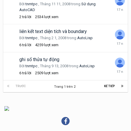
Bởi
tnmtpc
,
Tháng 11 11, 2008
trong
Sử dụng
Tháng
AutoCAD
11
2
trả lời
2534
lượt xem
11,
2008
liên kết text diện tích và boundary
Bởi
tnmtpc
,
Tháng 2 1, 2008
trong
AutoLisp
Tháng
6
trả lời
4259
lượt xem
11
1,
2008
ghi số thửa tự động
Bởi
tnmtpc
,
Tháng 9 13, 2008
trong
AutoLisp
Tháng
6
trả lời
2509
lượt xem
9
17,
2008
TRƯỚC
KẾ TIẾP
Trang 1 trên 2