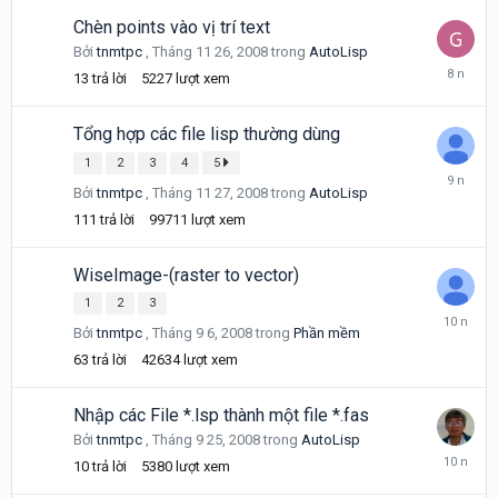
24,
2018
Chèn points vào vị trí text
Bởi
tnmtpc
,
Tháng 11 26, 2008
trong
AutoLisp
Tháng
13
trả lời
5227
lượt xem
5
9,
2018
Tổng hợp các file lisp thường dùng
1
2
3
4
5
Tháng
Bởi
tnmtpc
,
Tháng 11 27, 2008
trong
AutoLisp
8
22,
111
trả lời
99711
lượt xem
2016
WiseImage-(raster to vector)
1
2
3
Tháng
Bởi
tnmtpc
,
Tháng 9 6, 2008
trong
Phần mềm
6
4,
63
trả lời
42634
lượt xem
2016
Nhập các File *.lsp thành một file *.fas
Bởi
tnmtpc
,
Tháng 9 25, 2008
trong
AutoLisp
Tháng
10
trả lời
5380
lượt xem
11
22,