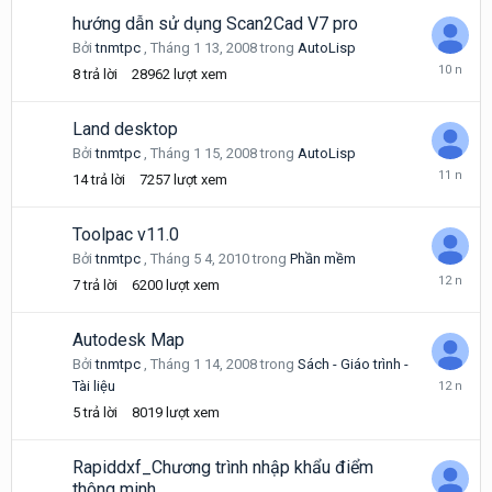
2015
hướng dẫn sử dụng Scan2Cad V7 pro
Bởi
tnmtpc
,
Tháng 1 13, 2008
trong
AutoLisp
Tháng
8
trả lời
28962
lượt xem
11
15,
2015
Land desktop
Bởi
tnmtpc
,
Tháng 1 15, 2008
trong
AutoLisp
Tháng
14
trả lời
7257
lượt xem
1
8,
2015
Toolpac v11.0
Bởi
tnmtpc
,
Tháng 5 4, 2010
trong
Phần mềm
Tháng
7
trả lời
6200
lượt xem
12
16,
2013
Autodesk Map
Bởi
tnmtpc
,
Tháng 1 14, 2008
trong
Sách - Giáo trình -
Tháng
Tài liệu
9
5
trả lời
8019
lượt xem
23,
2013
Rapiddxf_Chương trình nhập khẩu điểm
thông minh