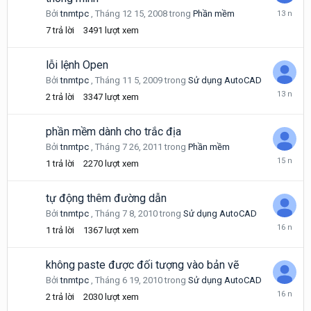
Tháng
Bởi
tnmtpc
,
Tháng 12 15, 2008
trong
Phần mềm
7
7
trả lời
3491
lượt xem
25,
2013
lỗi lệnh Open
Bởi
tnmtpc
,
Tháng 11 5, 2009
trong
Sử dụng AutoCAD
Tháng
2
trả lời
3347
lượt xem
5
17,
2013
phần mềm dành cho trắc địa
Bởi
tnmtpc
,
Tháng 7 26, 2011
trong
Phần mềm
Tháng
1
trả lời
2270
lượt xem
7
29,
2011
tự động thêm đường dẫn
Bởi
tnmtpc
,
Tháng 7 8, 2010
trong
Sử dụng AutoCAD
Tháng
1
trả lời
1367
lượt xem
7
8,
2010
không paste được đối tượng vào bản vẽ
Bởi
tnmtpc
,
Tháng 6 19, 2010
trong
Sử dụng AutoCAD
Tháng
2
trả lời
2030
lượt xem
6