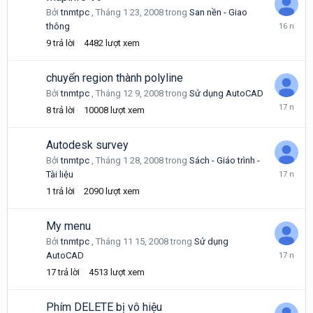
Bởi
tnmtpc
,
Tháng 1 23, 2008
trong
San nền - Giao
Tháng
thông
9
9
trả lời
4482
lượt xem
22,
2009
chuyển region thành polyline
Bởi
tnmtpc
,
Tháng 12 9, 2008
trong
Sử dụng AutoCAD
Tháng
8
trả lời
10008
lượt xem
1
6,
2009
Autodesk survey
Bởi
tnmtpc
,
Tháng 1 28, 2008
trong
Sách - Giáo trình -
Tháng
Tài liệu
1
1
trả lời
2090
lượt xem
3,
2009
My menu
Bởi
tnmtpc
,
Tháng 11 15, 2008
trong
Sử dụng
Tháng
AutoCAD
11
17
trả lời
4513
lượt xem
24,
2008
Phím DELETE bị vô hiệu