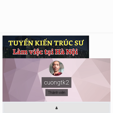
cuongtk2
Thành viên