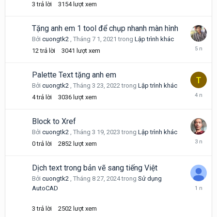
3
trả lời
3154
lượt xem
22,
2024
Tặng anh em 1 tool để chụp nhanh màn hình
Bởi
cuongtk2
,
Tháng 7 1, 2021
trong
Lập trình khác
Tháng
12
trả lời
3041
lượt xem
7
5,
2021
Palette Text tặng anh em
Bởi
cuongtk2
,
Tháng 3 23, 2022
trong
Lập trình khác
Tháng
4
trả lời
3036
lượt xem
8
4,
2022
Block to Xref
Bởi
cuongtk2
,
Tháng 3 19, 2023
trong
Lập trình khác
Tháng
0
trả lời
2852
lượt xem
3
19,
2023
Dịch text trong bản vẽ sang tiếng Việt
Bởi
cuongtk2
,
Tháng 8 27, 2024
trong
Sử dụng
Tháng
AutoCAD
9
14,
3
trả lời
2502
lượt xem
2024