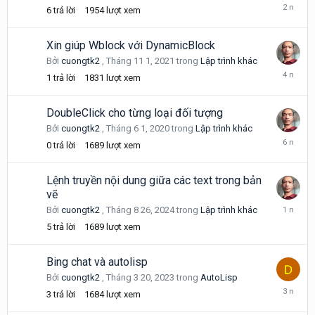
Tháng
6
trả lời
1954
lượt xem
5
2,
2024
Xin giúp Wblock với DynamicBlock
Bởi
cuongtk2
,
Tháng 11 1, 2021
trong
Lập trình khác
Tháng
1
trả lời
1831
lượt xem
11
1,
2021
DoubleClick cho từng loại đối tượng
Bởi
cuongtk2
,
Tháng 6 1, 2020
trong
Lập trình khác
Tháng
0
trả lời
1689
lượt xem
6
1,
2020
Lệnh truyền nội dung giữa các text trong bản
vẽ
Tháng
Bởi
cuongtk2
,
Tháng 8 26, 2024
trong
Lập trình khác
8
5
trả lời
1689
lượt xem
27,
2024
Bing chat và autolisp
Bởi
cuongtk2
,
Tháng 3 20, 2023
trong
AutoLisp
Tháng
3
trả lời
1684
lượt xem
3
21,