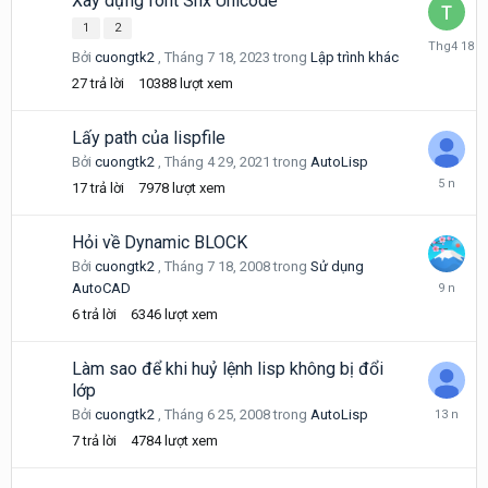
Xây dựng font Shx Unicode
1
2
Tháng
Bởi
cuongtk2
,
Tháng 7 18, 2023
trong
Lập trình khác
4
18
27
trả lời
10388
lượt xem
Lấy path của lispfile
Bởi
cuongtk2
,
Tháng 4 29, 2021
trong
AutoLisp
Tháng
17
trả lời
7978
lượt xem
5
5,
2021
Hỏi về Dynamic BLOCK
Bởi
cuongtk2
,
Tháng 7 18, 2008
trong
Sử dụng
Tháng
AutoCAD
8
6
trả lời
6346
lượt xem
30,
2016
Làm sao để khi huỷ lệnh lisp không bị đổi
lớp
Tháng
Bởi
cuongtk2
,
Tháng 6 25, 2008
trong
AutoLisp
11
7
trả lời
4784
lượt xem
29,
2012