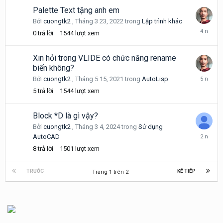
2023
Palette Text tặng anh em
Bởi
cuongtk2
,
Tháng 3 23, 2022
trong
Lập trình khác
Tháng
0
trả lời
1544
lượt xem
3
23,
2022
Xin hỏi trong VLIDE có chức năng rename
biến không?
Tháng
Bởi
cuongtk2
,
Tháng 5 15, 2021
trong
AutoLisp
5
5
trả lời
1544
lượt xem
15,
2021
Block *D là gì vậy?
Bởi
cuongtk2
,
Tháng 3 4, 2024
trong
Sử dụng
Tháng
AutoCAD
3
8
trả lời
1501
lượt xem
5,
2024
TRƯỚC
KẾ TIẾP
Trang 1 trên 2