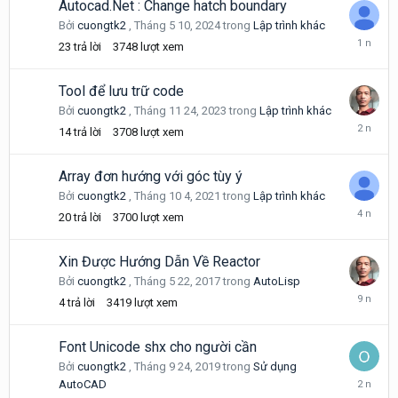
Autocad.Net : Change hatch boundary
Bởi
cuongtk2
,
Tháng 5 10, 2024
trong
Lập trình khác
Tháng
23
trả lời
3748
lượt xem
11
14,
2024
Tool để lưu trữ code
Bởi
cuongtk2
,
Tháng 11 24, 2023
trong
Lập trình khác
Tháng
14
trả lời
3708
lượt xem
12
19,
2023
Array đơn hướng với góc tùy ý
Bởi
cuongtk2
,
Tháng 10 4, 2021
trong
Lập trình khác
Tháng
20
trả lời
3700
lượt xem
10
12,
2021
Xin Được Hướng Dẫn Về Reactor
Bởi
cuongtk2
,
Tháng 5 22, 2017
trong
AutoLisp
Tháng
4
trả lời
3419
lượt xem
6
8,
2017
Font Unicode shx cho người cần
Bởi
cuongtk2
,
Tháng 9 24, 2019
trong
Sử dụng
Tháng
AutoCAD
7