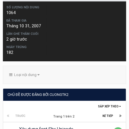
SỐ LƯỢNG NỘI DUNG
1064
ĐÃ THAM GIA
Tháng 10 31, 2007
LẦN GHÉ THĂM CUỐI
2 giờ trước
NGÀY TRÚNG
182
Loại nội dung
CHỦ ĐỀ ĐƯỢC ĐĂNG BỞI CUONGTK2
SẮP XẾP THEO
TRƯỚC
KẾ TIẾP
Trang 1 trên 2