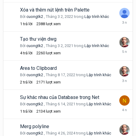
Xóa và thêm nút lệnh trên Palette
Bởi
cuongtk2
,
Tháng 3 2, 2022
trong
Lập trình khác
Tháng
1
trả lời
2388
lượt xem
8
13,
2022
Tạo thư viện dwg
Bởi
cuongtk2
,
Tháng 3 2, 2021
trong
Lập trình khác
Tháng
4
trả lời
2260
lượt xem
3
2,
2021
Area to Clipboard
Bởi
cuongtk2
,
Tháng 8 17, 2022
trong
Lập trình khác
Tháng
2
trả lời
2171
lượt xem
8
24,
2022
Sự khác nhau của Database trong Net
Bởi
cuongtk2
,
Tháng 6 14, 2021
trong
Lập trình khác
Tháng
1
trả lời
2134
lượt xem
1
27,
2022
Merg polyline
Bởi
cuongtk2
,
Tháng 4 26, 2024
trong
Lập trình khác