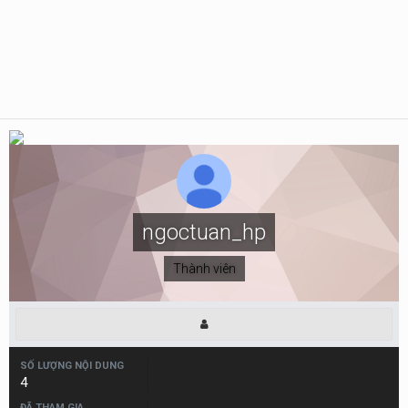
ngoctuan_hp
Thành viên
SỐ LƯỢNG NỘI DUNG
4
ĐÃ THAM GIA