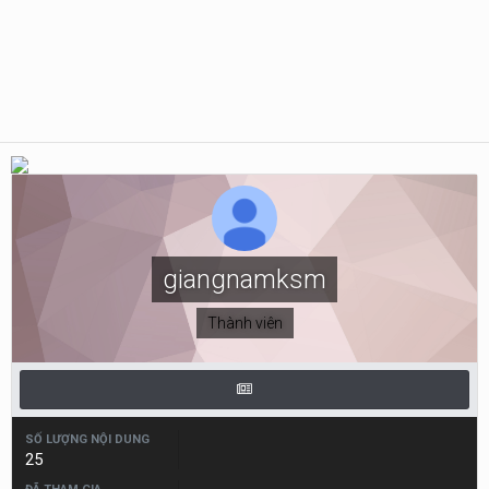
giangnamksm
Thành viên
SỐ LƯỢNG NỘI DUNG
25