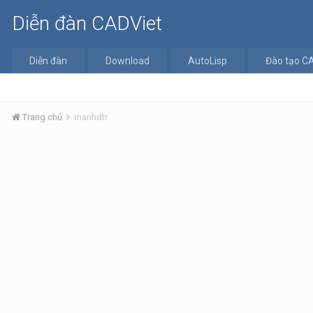
Diễn đàn CADViet
Diễn đàn
Download
AutoLisp
Đào tạo C
Trang chủ
manhdtr