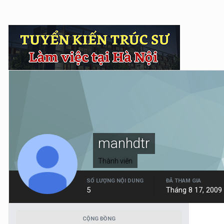
manhdtr
Thành viên
SỐ LƯỢNG NỘI DUNG
ĐÃ THAM GIA
5
Tháng 8 17, 2009
CỘNG ĐỒNG