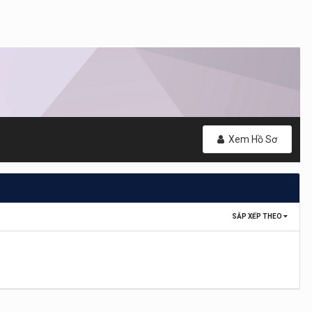
Xem Hồ Sơ
SẮP XẾP THEO