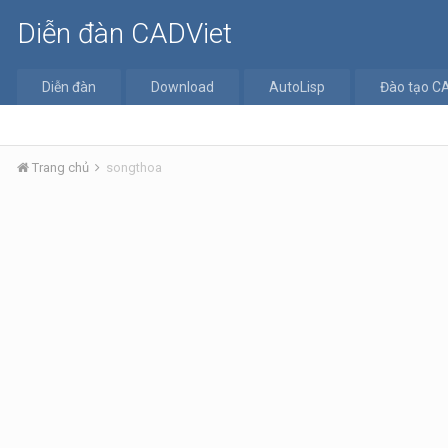
Diễn đàn CADViet
Diễn đàn
Download
AutoLisp
Đào tạo C
Trang chủ
songthoa