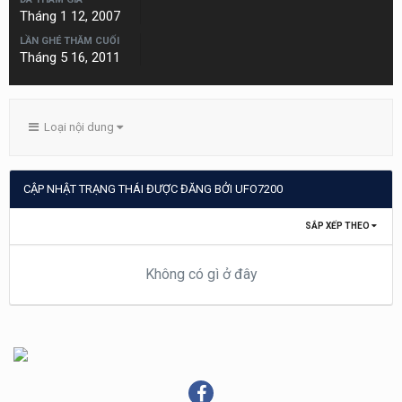
Tháng 1 12, 2007
LẦN GHÉ THĂM CUỐI
Tháng 5 16, 2011
Loại nội dung
CẬP NHẬT TRẠNG THÁI ĐƯỢC ĐĂNG BỞI UFO7200
SẮP XẾP THEO
Không có gì ở đây