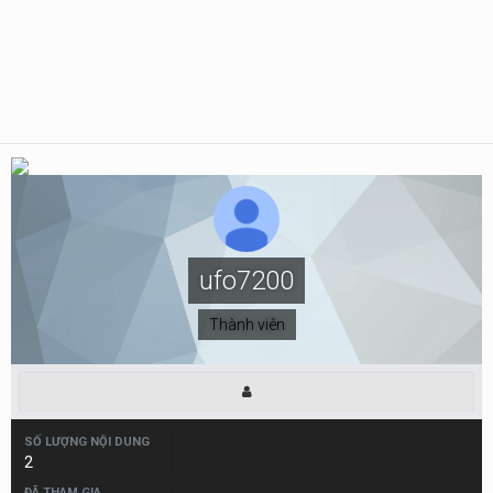
ufo7200
Thành viên
SỐ LƯỢNG NỘI DUNG
2
ĐÃ THAM GIA