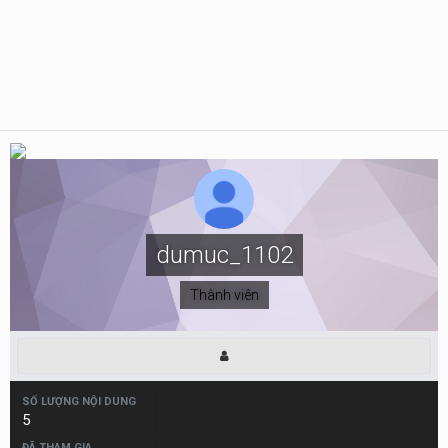
dumuc_1102
Thành viên
SỐ LƯỢNG NỘI DUNG
5
ĐÃ THAM GIA