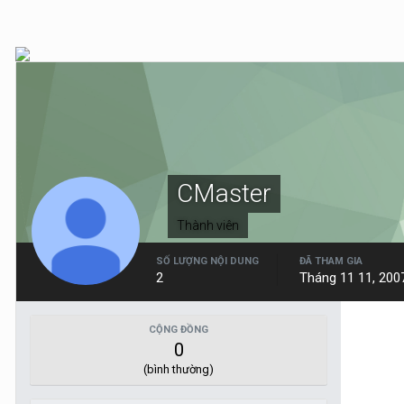
CMaster
Thành viên
SỐ LƯỢNG NỘI DUNG
ĐÃ THAM GIA
2
Tháng 11 11, 200
CỘNG ĐỒNG
0
(bình thường)