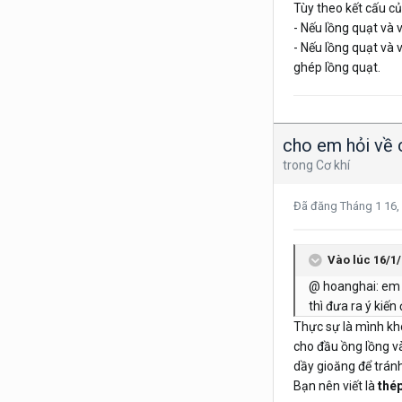
Tùy theo kết cấu c
- Nếu lồng quạt và 
- Nếu lồng quạt và 
ghép lồng quạt.
cho em hỏi về c
trong
Cơ khí
Đã đăng
Tháng 1 16,
Vào lúc 16/1/
@ hoanghai: em cũ
thì đưa ra ý kiế
Thực sự là mình khô
cho đầu ồng lồng và
dầy gioăng để tránh
Bạn nên viết là
thé