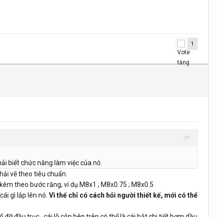
1
ải biết chức năng làm việc của nó.
phải vẽ theo tiêu chuẩn.
i kèm theo bước răng, ví dụ M8x1 ; M8x0.75 ; M8x0.5
cái gì lắp lên nó.
Vì thế chỉ có cách hỏi người thiết kế, mới có thể
 ổ đỡ đầu trục , cái lỗ côn bên trên có thể là cái bắt chi tiết bơm dầu