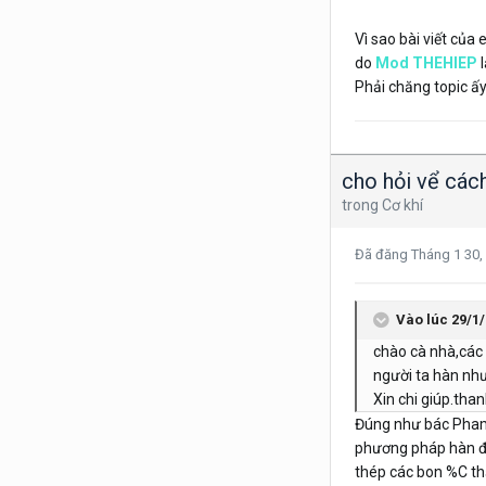
Vì sao bài viết của
do
Mod THEHIEP
l
Phải chăng topic ấy
cho hỏi vể cách 
trong
Cơ khí
Đã đăng
Tháng 1 30,
Vào lúc 29/1/
chào cà nhà,các 
người ta hàn như
Xin chi giúp.tha
Đúng như bác Phamth
phương pháp hàn để r
thép các bon %C thấ