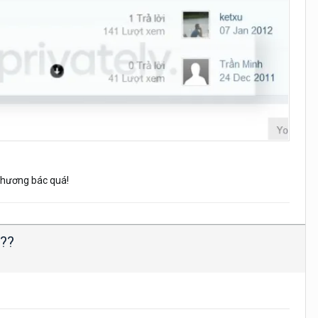
 thương bác quá!
??