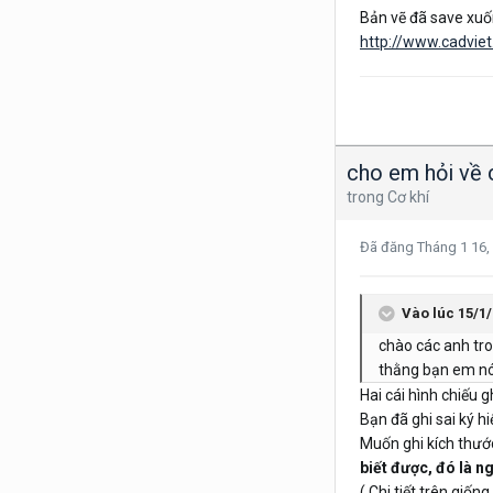
Bản vẽ đã save xuố
http://www.cadvie
cho em hỏi về c
trong
Cơ khí
Đã đăng
Tháng 1 16,
Vào lúc 15/1/
chào các anh tro
thằng bạn em nó 
Hai cái hình chiếu g
Bạn đã ghi sai ký h
Muốn ghi kích thước,
biết được, đó là ng
( Chi tiết trên giốn