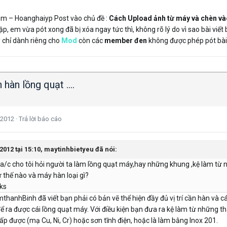
 em – Hoanghaiyp Post vào chủ đề :
Cách Upload ảnh từ máy và chèn vào
ập, em vừa pót xong đã bị xóa ngay tức thì, không rõ lý do vì sao bài viết 
 chỉ dành riêng cho
Mod
còn các
member đen
không được phép pót bài
hàn lồng quạt ....
 2012
·
Trả lời báo cáo
2012 tại 15:10, maytinhbietyeu đã nói:
a/c cho tôi hỏi người ta làm lồng quạt máy,hay những khung ,kệ làm từ nhữ
 thế nào và máy hàn loại gì?
nks
anhBinh đã viết bạn phải có bản vẽ thể hiện đầy đủ vị trí cần hàn và cái 
a được cái lồng quạt máy. Với điều kiện bạn đưa ra kệ làm từ những thanh s
p được (mạ Cu, Ni, Cr) hoặc sơn tĩnh điện, hoặc là làm bằng Inox 201.