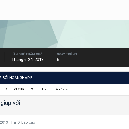
LẦN GHÉ THĂM CUỐI
NGÀY TRÚNG
Tháng 6 24, 2013
6
G BỞI HOANGHAIYP
Trang 1 trên 17
6
KẾ TIẾP
giúp với
 2013
·
Trả lời báo cáo