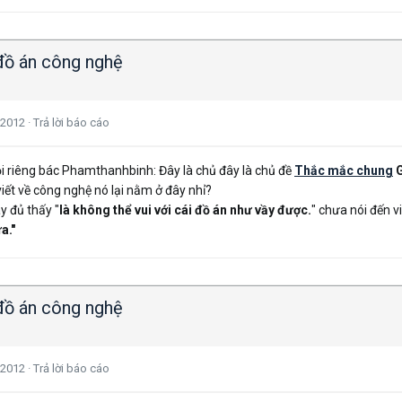
 đồ án công nghệ
 2012
·
Trả lời báo cáo
i riêng bác Phamthanhbinh: Đây là chủ đây là chủ đề
Thắc mắc chung
viết về công nghệ nó lại nằm ở đây nhỉ?
ày đủ thấy "
là không thể vui với cái đồ án như vầy được.
" chưa nói đến vi
a."
 đồ án công nghệ
 2012
·
Trả lời báo cáo