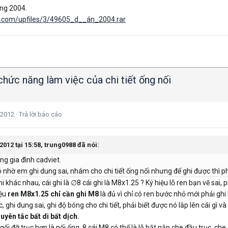
ng 2004.
t.com/upfiles/3/49605_d__án_2004.rar
hức năng làm việc của chi tiết ống nối
 2012
·
Trả lời báo cáo
2012 tại 15:58, trung0988 đã nói:
ng gia đình cadviet.
nhờ em ghi dung sai, nhám cho chi tiết ống nối nhưng để ghi được thì ph
hi khác nhau, cái ghi là ∅8 cái ghi là M8x1.25 ? Ký hiệu lỗ ren bạn vẽ sai, 
iệu
ren M8x1.25 chỉ cần ghi M8
là đủ vì chỉ có ren bước nhỏ mới phải gh
 ghi dung sai, ghi độ bóng cho chi tiết, phải biết được nó lắp lên cái gì và 
uyên tắc bất di bất dịch.
g gối đỡ trục hơn là nối ống, 8 cái M8 có thể là lỗ bắt nắp che đầu trục, che