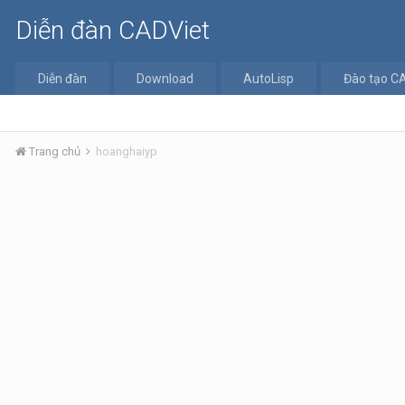
Diễn đàn CADViet
Diễn đàn
Download
AutoLisp
Đào tạo C
Trang chủ
hoanghaiyp