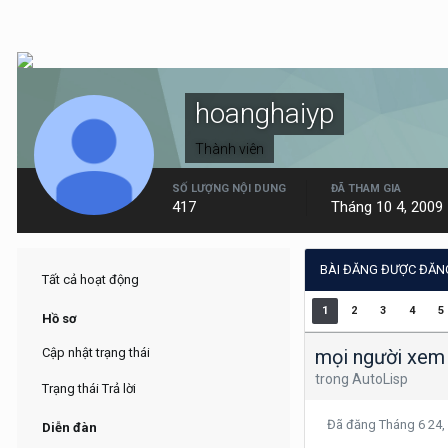
hoanghaiyp
Thành viên
SỐ LƯỢNG NỘI DUNG
ĐÃ THAM GIA
417
Tháng 10 4, 2009
BÀI ĐĂNG ĐƯỢC ĐĂN
Tất cả hoạt động
1
2
3
4
5
Hồ sơ
mọi người xem 
Cập nhật trạng thái
trong
AutoLisp
Trạng thái Trả lời
Đã đăng
Tháng 6 24,
Diễn đàn