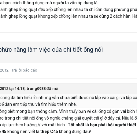
ủa bạn, cách thông dụng mà người ta vẫn áp dụng là:
vành ghép lồng quạt đều xếp chồng lên nhau ta chỉ cần dùng phương pháp
vành ghép lồng quạt không xếp chồng lên nhau ta sẽ dùng 2 cách hàn: Hàn
hức năng làm việc của chi tiết ống nối
 2012
·
Trả lời báo cáo
2012 tại 14:18, trung0988 đã nói:
ng đã tìm hiểu rồi nhưng vẫn chưa biết được nó lắp vào cái gì và lắp cái 
n để đàn em tiếp thu và tìm hiểu thêm nhé.
ng biết mong bạn thông cảm. Mình thấy bạn vẽ cái ống có gắn vai bích hơi
o trong chi tiết nối ống vô nghĩa chẳng giải quyết cái gì ở đây cả. Nếu là
 áp lực theo hướng // với mặt bích .
Tốt nhất là bạn phải hỏi người thi
p 45
không nên viết là
thép C45
không đúng đâu!