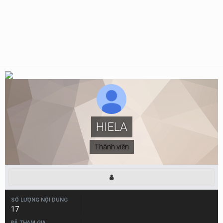
HIELA
Thành viên
SỐ LƯỢNG NỘI DUNG
17
ĐÃ THAM GIA