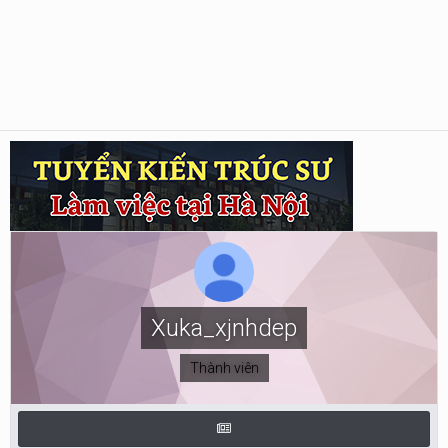
Xuka_xjnhdep
Thành viên