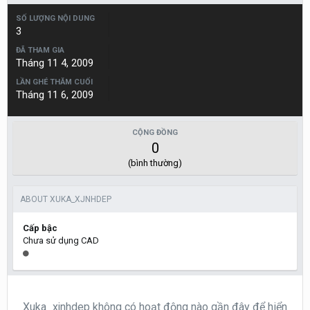
SỐ LƯỢNG NỘI DUNG
3
ĐÃ THAM GIA
Tháng 11 4, 2009
LẦN GHÉ THĂM CUỐI
Tháng 11 6, 2009
CỘNG ĐỒNG
0
(bình thường)
ABOUT XUKA_XJNHDEP
Cấp bậc
Chưa sử dụng CAD
Xuka_xjnhdep không có hoạt động nào gần đây để hiển