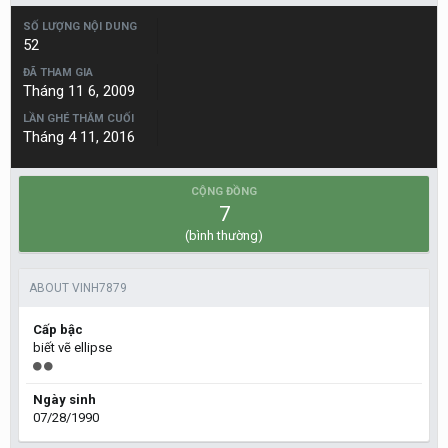
SỐ LƯỢNG NỘI DUNG
52
ĐÃ THAM GIA
Tháng 11 6, 2009
LẦN GHÉ THĂM CUỐI
Tháng 4 11, 2016
CỘNG ĐỒNG
7
(bình thường)
ABOUT VINH7879
Cấp bậc
biết vẽ ellipse
Ngày sinh
07/28/1990