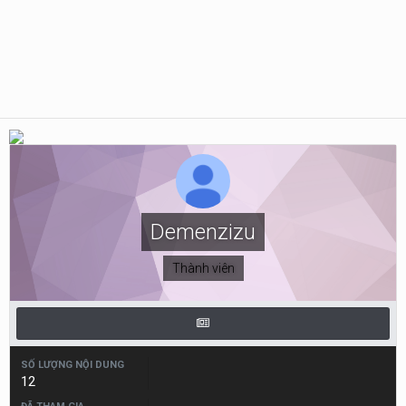
Demenzizu
Thành viên
SỐ LƯỢNG NỘI DUNG
12