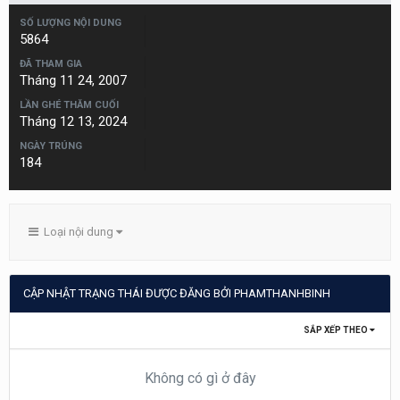
SỐ LƯỢNG NỘI DUNG
5864
ĐÃ THAM GIA
Tháng 11 24, 2007
LẦN GHÉ THĂM CUỐI
Tháng 12 13, 2024
NGÀY TRÚNG
184
Loại nội dung
CẬP NHẬT TRẠNG THÁI ĐƯỢC ĐĂNG BỞI PHAMTHANHBINH
SẮP XẾP THEO
Không có gì ở đây