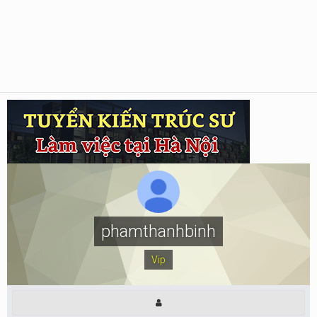
phamthanhbinh
Vip