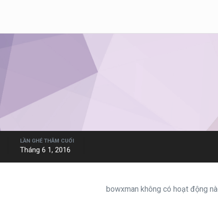
LẦN GHÉ THĂM CUỐI
Tháng 6 1, 2016
bowxman không có hoạt động nào