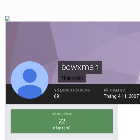
bowxman
Thành viên
SỐ LƯỢNG NỘI DUNG
ĐÃ THAM GIA
69
Tháng 4 11, 2007
CỘNG ĐỒNG
22
(tàm tạm)