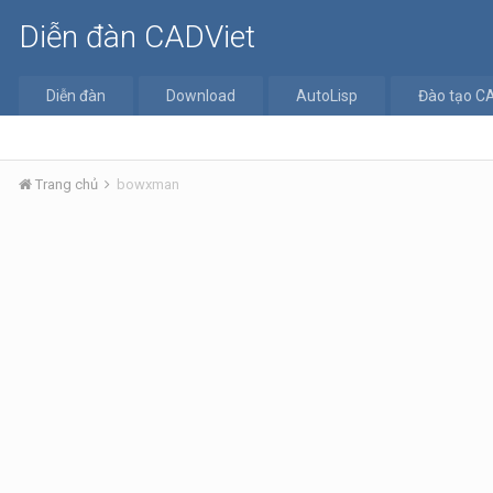
Diễn đàn CADViet
Diễn đàn
Download
AutoLisp
Đào tạo C
Trang chủ
bowxman