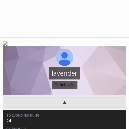
lavender
Thành viên
SỐ LƯỢNG NỘI DUNG
24
ĐÃ THAM GIA