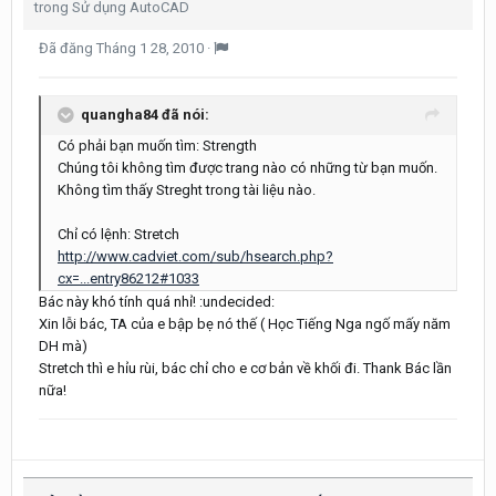
trong
Sử dụng AutoCAD
Đã đăng
Tháng 1 28, 2010
·
quangha84 đã nói:
Có phải bạn muốn tìm: Strength
Chúng tôi không tìm được trang nào có những từ bạn muốn.
Không tìm thấy Streght trong tài liệu nào.
Chỉ có lệnh: Stretch
http://www.cadviet.com/sub/hsearch.php?
cx=...entry86212#1033
Bác này khó tính quá nhỉ! :undecided:
Xin lỗi bác, TA của e bập bẹ nó thế ( Học Tiếng Nga ngố mấy năm
DH mà)
Stretch thì e hỉu rùi, bác chỉ cho e cơ bản về khối đi. Thank Bác lần
nữa!