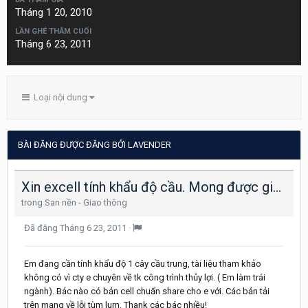
Tháng 1 20, 2010
LẦN GHÉ THĂM CUỐI
Tháng 6 23, 2011
Loại nội dung
BÀI ĐĂNG ĐƯỢC ĐĂNG BỞI LAVENDER
Xin excell tính khẩu độ cầu. Mong được giúp đỡ.
trong
San nền - Giao thông
Đã đăng
Tháng 6 23, 2011
·
Em đang cần tính khẩu độ 1 cây cầu trung, tài liệu tham khảo
không có vì cty e chuyên về tk công trình thủy lợi. ( Em làm trái
ngành). Bác nào có bản cell chuẩn share cho e với. Các bản tải
trên mạng về lỗi tùm lum. Thank các bác nhiều!