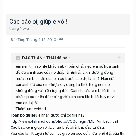
Các bác ơi, giúp e với!
trong
Nova
Đã đăng
Tháng 4 12, 2010
·
DAO THANH THAI đã nói:
em nên tin vào file khảo sát, vì bản chất việc em số hoá bình
đồ độ chính xác của nó thấp lắm(nhất là khi đường đồng
mức trên bình đồ của em có bước cao độ là 5m). Hơn nữa
cái bình đồ của em được xây dựng từ thời Tống nên nó
không đúng với hiện trạng đâu. Còn file của em bị lỗi thì em
phải upload nên để mọi người xem xem file bị lỗi hay nova
của em bị lỗi!
Thân! :undecided:
Toàn bộ dữ liệu e nhận được chỉ có file này :
http://www.4shared.com/photo/7GGd_egm/MB_An_Lac.html
Các bác xem giúp với. E chưa biết phải bắt đầu từ đâu.
Yêu cầu là TK tuyến từ cái nút giao tới cọc số 7. Cái chỗ đặt cầu thì