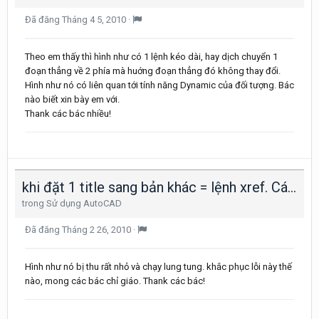
Đã đăng
Tháng 4 5, 2010
·
Theo em thấy thì hình như có 1 lệnh kéo dài, hay dịch chuyển 1
đoạn thẳng về 2 phía mà huớng đoạn thẳng đó không thay đổi.
Hình như nó có liên quan tới tính năng Dynamic của đối tượng. Bác
nào biết xin bày em với.
Thank các bác nhiều!
khi đặt 1 title sang bản khác = lệnh xref. Cái khung title kia nó chạy đâu mất, ko tìm thấy!
trong
Sử dụng AutoCAD
Đã đăng
Tháng 2 26, 2010
·
Hình như nó bị thu rất nhỏ và chạy lung tung. khắc phục lỗi này thế
nào, mong các bác chỉ giáo. Thank các bác!