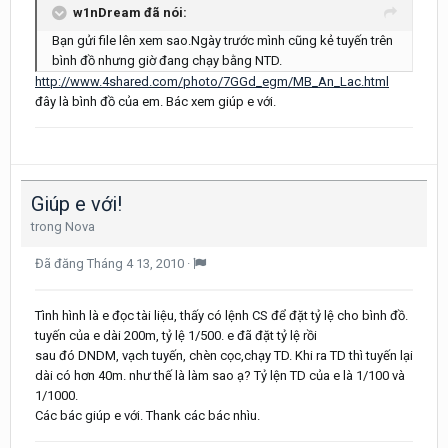
w1nDream đã nói:
Bạn gửi file lên xem sao.Ngày trước mình cũng kẻ tuyến trên
bình đồ nhưng giờ đang chạy bằng NTD.
http://www.4shared.com/photo/7GGd_egm/MB_An_Lac.html
đây là bình đồ của em. Bác xem giúp e với.
Giúp e với!
trong
Nova
Đã đăng
Tháng 4 13, 2010
·
Tình hình là e đọc tài liệu, thấy có lệnh CS để đặt tỷ lệ cho bình đồ.
tuyến của e dài 200m, tỷ lệ 1/500. e đã đặt tỷ lệ rồi
sau đó DNDM, vạch tuyến, chèn cọc,chạy TD. Khi ra TD thì tuyến lại
dài có hơn 40m. như thế là làm sao ạ? Tỷ lện TD của e là 1/100 và
1/1000.
Các bác giúp e với. Thank các bác nhìu.