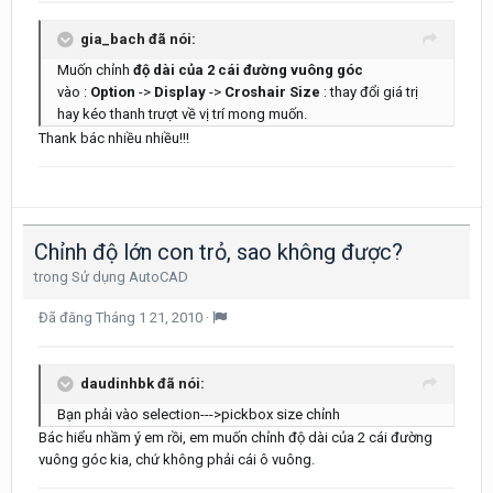
gia_bach đã nói:
Muốn chỉnh
độ dài của 2 cái đường vuông góc
vào :
Option
->
Display
->
Croshair Size
: thay đổi giá trị
hay kéo thanh trượt về vị trí mong muốn.
Thank bác nhiều nhiều!!!
Chỉnh độ lớn con trỏ, sao không được?
trong
Sử dụng AutoCAD
Đã đăng
Tháng 1 21, 2010
·
daudinhbk đã nói:
Bạn phải vào selection--->pickbox size chỉnh
Bác hiểu nhầm ý em rồi, em muốn chỉnh độ dài của 2 cái đường
vuông góc kia, chứ không phải cái ô vuông.