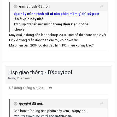
gamethuds đã nói:
dạo này mình rảnh rỗi ai cần phần mềm gì thì cứ post
lên ở 2pic này nhé
Tớ giúp đỡ hết sức mình trong điều kiện có thể
:cheers:
May quá, e đang cần landesktop 2004. Bác có thì share cho e với.
Link ở trong diễn đàn toàn die rồi, ko down đc.
Mà phiên bản 2004 có đòi cấu hình PC nhiều ko vậy bác?
Lisp giao thông - DXquytool
trong
Phần mềm
Đã đăng
Tháng 5 6, 2010
·
quygtvt đã nói:
Các bạn thử dùng sản phẩm này xem, DXquytool.
http://giaxaydung.vn/diendan/thu-vien-