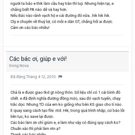
người ta bảo e thik làm cầu hay tràn thì tuỳ. Nhưng hiện tại, e
chẳng biết PA nào dễ và hay hơn.
Nếu Bác nào rảnh vạch hộ e cái đường đỏ nữa...hik hik hik.
Cty e chuyên về thuỷ lợi, có mỗi e dân GT, chẳng hổi ai được.
Cảm ơn các bác nhiều!
Các bác ơi, giúp e với!
trong
Nova
Đã đăng
Tháng 4 12, 2010
·
Chả là e được giao tkd gt nông thôn. Số liệu chỉ có 1 cái bình đồ
chết. e đã định nghĩa đường đồng mức, sau đó vạch tuyến, chạy
trắc dọc. Nhưng TD của em ko giống như bên KS giao cho tí nào.
E quay sang cách tạo file .ntd. Hik, trong quá trình nhập, cứ báo lỗi
liên tục, ko save lại được.
Các bác làm ơn chỉ giùm e, e làm như vậy có đúng quy cách ko?
Chuẩn xác thì phải làm ntn ạ?
Thank các bác nhiều.