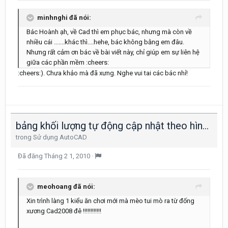
minhnghi đã nói:
Bác Hoành ạh, về Cad thì em phục bác, nhưng mà còn về
nhiều cái .......khác thì....hehe, bác không bằng em đâu.
Nhưng rất cảm ơn bác về bài viết này, chỉ giúp em sự liên hệ
giữa các phần mềm :cheers:
:cheers:). Chưa khảo mà đã xưng. Nghe vui tai các bác nhỉ!
bảng khối lượng tự động cập nhật theo hình vẽ
trong
Sử dụng AutoCAD
Đã đăng
Tháng 2 1, 2010
·
meohoang đã nói:
Xin trình làng 1 kiểu ăn chơi mới mà mèo tui mò ra từ đống
xương Cad2008 đê !!!!!!!!!!!!