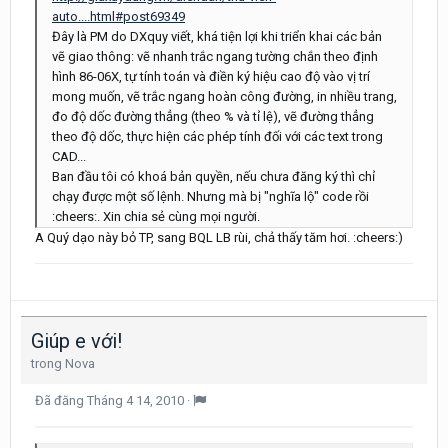
auto....html#post69349
Đây là PM do DXquy viết, khá tiện lợi khi triển khai các bản
vẽ giao thông: vẽ nhanh trắc ngang tường chắn theo định
hình 86-06X, tự tính toán và điền ký hiệu cao độ vào vị trí
mong muốn, vẽ trắc ngang hoàn công đường, in nhiều trang,
đo độ dốc đường thẳng (theo % và tỉ lệ), vẽ đường thẳng
theo độ dốc, thực hiện các phép tính đối với các text trong
CAD...
Ban đầu tôi có khoá bản quyền, nếu chưa đăng ký thì chỉ
chạy được một số lệnh. Nhưng mà bị "nghĩa lộ" code rồi
:cheers:. Xin chia sẻ cùng mọi người.
A Quý dạo này bỏ TP, sang BQL LB rùi, chả thấy tăm hơi. :cheers:)
Giúp e với!
trong
Nova
Đã đăng
Tháng 4 14, 2010
·