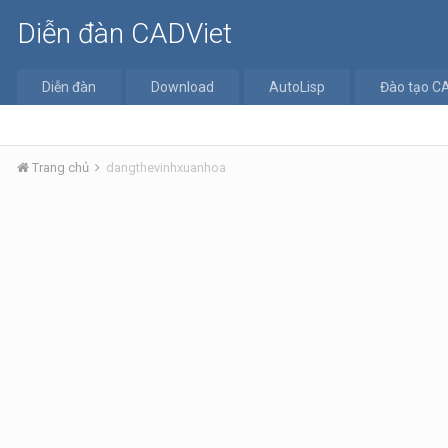
Diễn đàn CADViet
Diễn đàn
Download
AutoLisp
Đào tạo C
Trang chủ
dangthevinhxuanhoa