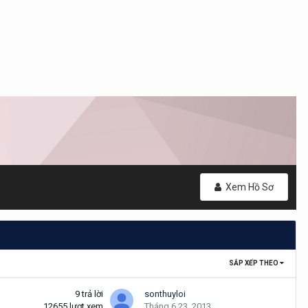
Xem Hồ Sơ
SẮP XẾP THEO
9
trả lời
sonthuyloi
12655
lượt xem
Tháng 6 23, 2013