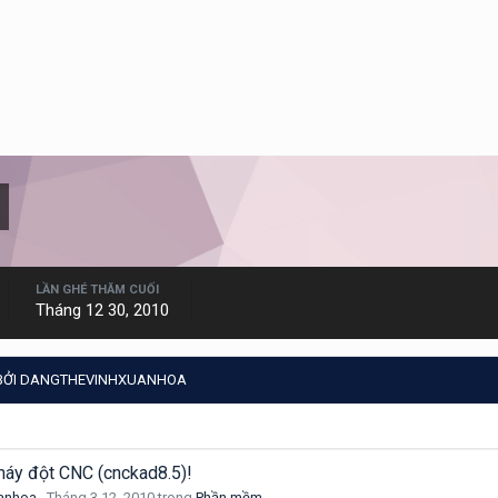
LẦN GHÉ THĂM CUỐI
Tháng 12 30, 2010
 BỞI DANGTHEVINHXUANHOA
áy đột CNC (cnckad8.5)!
anhoa
,
Tháng 3 12, 2010
trong
Phần mềm