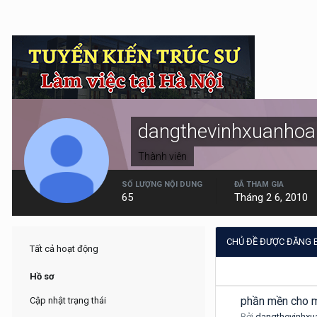
dangthevinhxuanhoa
Thành viên
SỐ LƯỢNG NỘI DUNG
ĐÃ THAM GIA
65
Tháng 2 6, 2010
CHỦ ĐỀ ĐƯỢC ĐĂNG
Tất cả hoạt động
Hồ sơ
phần mền cho m
Cập nhật trạng thái
Bởi
dangthevinhxu