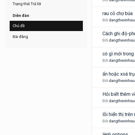
Trạng thái Trả lời
rau cỏ chợ búa
Diễn đàn
Bởi
dangthevinhxu
Chủ đề
Cách ghi độ-ph
Bài đăng
Bởi
dangthevinhxu
có gì mới tron
Bởi
dangthevinhxu
ẩn hoặc xoá trụ
Bởi
dangthevinhxu
Hỏi biết thêm về
Bởi
dangthevinhxu
lỗi hiển thị trên
Bởi
dangthevinhxu
lệnh options