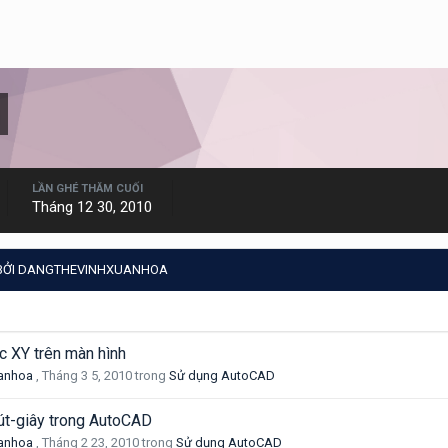
LẦN GHÉ THĂM CUỐI
Tháng 12 30, 2010
 BỞI DANGTHEVINHXUANHOA
c XY trên màn hình
anhoa
,
Tháng 3 5, 2010
trong
Sử dụng AutoCAD
út-giây trong AutoCAD
anhoa
,
Tháng 2 23, 2010
trong
Sử dụng AutoCAD