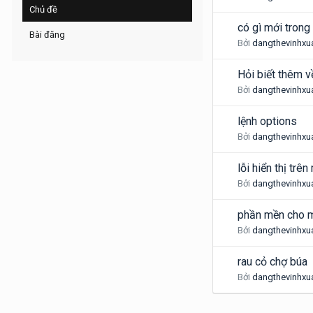
Chủ đề
có gì mới tron
Bài đăng
Bởi
dangthevinhxu
Hỏi biết thêm về
Bởi
dangthevinhxu
lệnh options
Bởi
dangthevinhxu
lỗi hiển thị trên
Bởi
dangthevinhxu
phần mền cho m
Bởi
dangthevinhxu
rau cỏ chợ búa
Bởi
dangthevinhxu