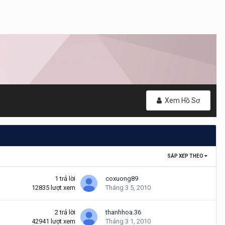
Xem Hồ Sơ
SẮP XẾP THEO
1
trả lời
coxuong89
12835
lượt xem
Tháng 3 5, 2010
2
trả lời
thanhhoa.36
42941
lượt xem
Tháng 3 1, 2010