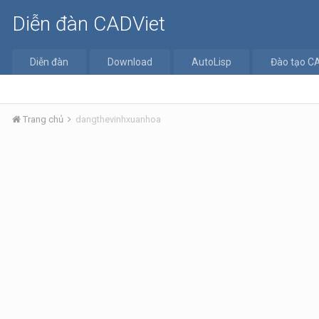
Diễn đàn CADViet
Diễn đàn
Download
AutoLisp
Đào tạo C
Trang chủ
dangthevinhxuanhoa