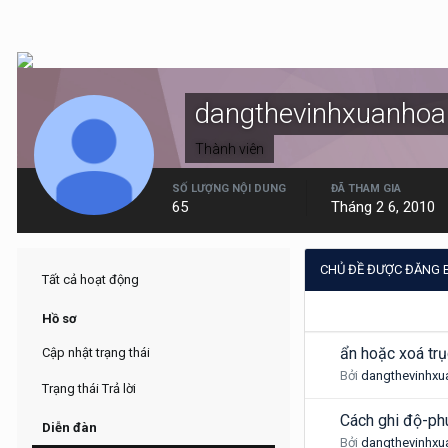
dangthevinhxuanhoa
Thành viên
SỐ LƯỢNG NỘI DUNG
ĐÃ THAM GIA
65
Tháng 2 6, 2010
CHỦ ĐỀ ĐƯỢC ĐĂNG
Tất cả hoạt động
Hồ sơ
ẩn hoặc xoá trụ
Cập nhật trạng thái
Bởi
dangthevinhxu
Trạng thái Trả lời
Cách ghi độ-ph
Diễn đàn
Bởi
dangthevinhxu