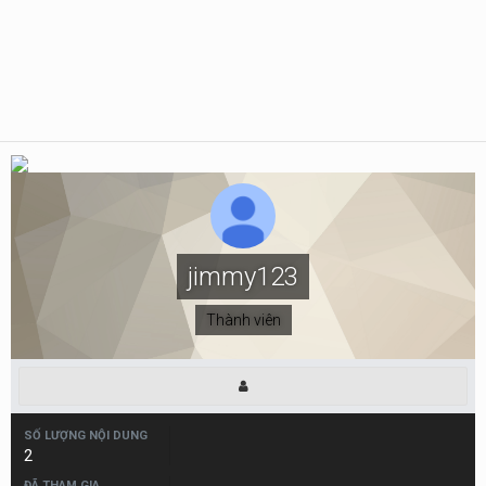
jimmy123
Thành viên
SỐ LƯỢNG NỘI DUNG
2
ĐÃ THAM GIA