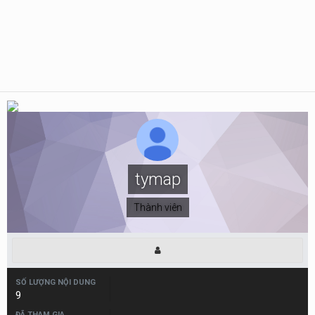
tymap
Thành viên
SỐ LƯỢNG NỘI DUNG
9
ĐÃ THAM GIA