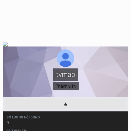
tymap
Thành viên
SỐ LƯỢNG NỘI DUNG
9
ĐÃ THAM GIA